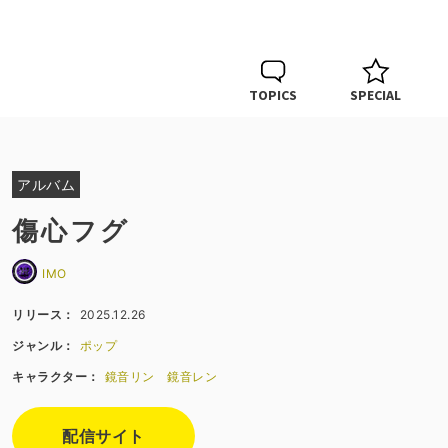
TOPICS
SPECIAL
アルバム
傷心フグ
IMO
リリース：
2025.12.26
ジャンル：
ポップ
キャラクター：
鏡音リン
鏡音レン
配信サイト