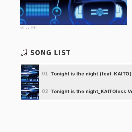
Art by 壱村
SONG LIST
01
Tonight is the night (feat. KAITO)
02
Tonight is the night_KAITOless Ve