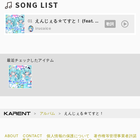
SONG LIST
01
えんじぇる☆てすと！ (feat. 初音ミク)
歌詞
irucaice
最近チェックしたアイテム
アルバム
えんじぇる☆てすと！
ABOUT
CONTACT
個人情報の保護について
著作権等管理事業者許諾