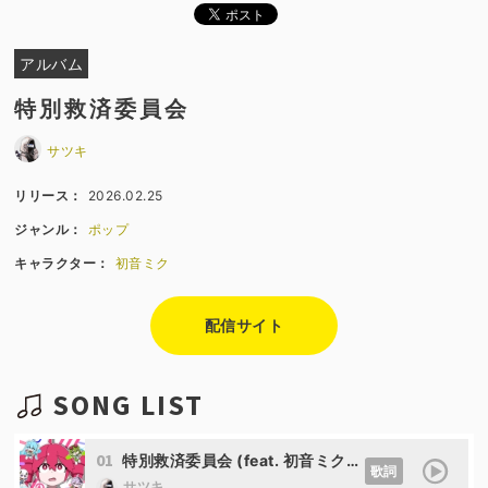
アルバム
特別救済委員会
サツキ
リリース：
2026.02.25
ジャンル：
ポップ
キャラクター：
初音ミク
配信サイト
SONG LIST
01
特別救済委員会 (feat. 初音ミク&GUMI&IA&v4 flower&可不&重音テト)
歌詞
サツキ