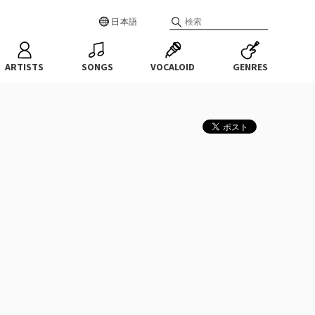
日本語
ARTISTS
SONGS
VOCALOID
GENRES