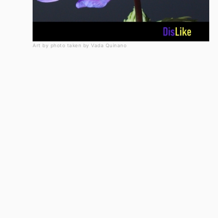
Art by photo taken by Vada Quinano