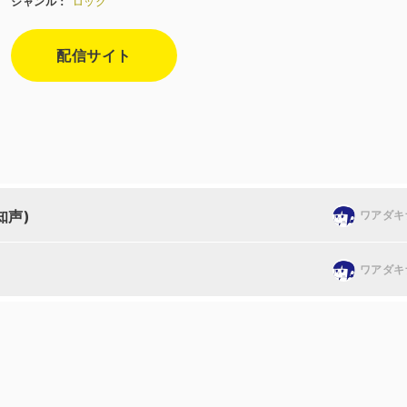
ジャンル：
ロック
配信サイト
知声)
ワアダキ
ワアダキ