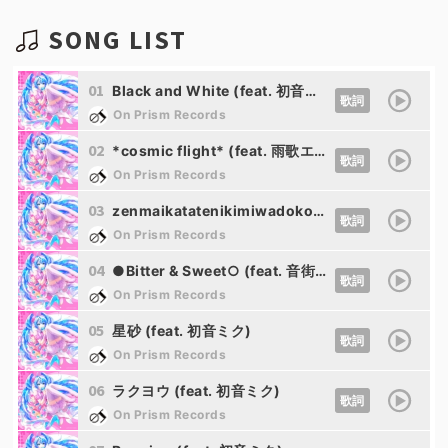
SONG LIST
01
Black and White (feat. 初音ミク)
歌詞
On Prism Records
02
*cosmic flight* (feat. 雨歌エル)
歌詞
On Prism Records
03
zenmaikatatenikimiwadokoe (feat. 結月ゆかり)
歌詞
On Prism Records
04
●Bitter & Sweet○ (feat. 音街ウナ)
歌詞
On Prism Records
05
星砂 (feat. 初音ミク)
歌詞
On Prism Records
06
ラクヨウ (feat. 初音ミク)
歌詞
On Prism Records