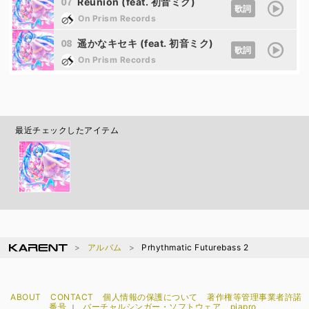
07
Reunion (feat. 初音ミク)
歌詞
On Prism Records
08
遥かなキセキ (feat. 初音ミク)
歌詞
On Prism Records
最近チェックしたアイテム
アルバム
Prhythmatic Futurebass 2
ABOUT
CONTACT
個人情報の保護について
著作権等管理事業者許諾
番号
バーチャルシンガー・ソフトウェア
piapro
｜