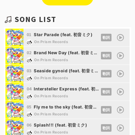
SONG LIST
01
Star Parade (feat. 初音ミク)
歌詞
On Prism Records
02
Brand New Day (feat. 初音ミク)
歌詞
On Prism Records
03
Seaside gynoid (feat. 初音ミク)
歌詞
On Prism Records
04
Intersteller Express (feat. 初音ミク)
歌詞
On Prism Records
05
Fly me to the sky (feat. 初音ミク)
歌詞
On Prism Records
06
Splash!!! (feat. 初音ミク)
歌詞
On Prism Records