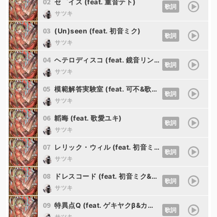
02
セ゜イス (feat. 重音テト)
歌詞
サツキ
03
(Un)seen (feat. 初音ミク)
歌詞
サツキ
04
ヘテロディスコ (feat. 鏡音リン&鏡音レン)
歌詞
サツキ
05
模範解答実験室 (feat. 可不&歌愛ユキ&ナースロボ＿タイプＴ)
歌詞
サツキ
06
韜晦 (feat. 歌愛ユキ)
歌詞
サツキ
07
レリック・ウィル (feat. 初音ミク)
歌詞
サツキ
08
ドレスコード (feat. 初音ミク&重音テト)
歌詞
サツキ
09
特異点Q (feat. ゲキヤクβ&カゼヒキβ)
歌詞
サツキ