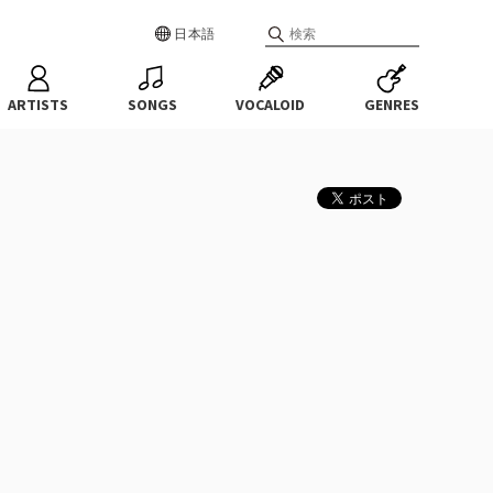
日本語
ARTISTS
SONGS
VOCALOID
GENRES