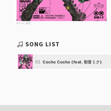
Art by 儀式
SONG LIST
01
Cocho Cocho (feat. 初音ミク)