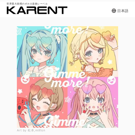
世界最大規模のボカロ楽曲レーベル
日本語
Art by 杜本,mill!on