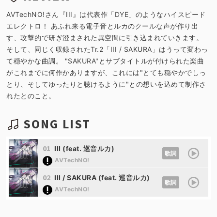
AVTechNO!さん『III』は代表作「DYE」のようなハイスピード
エレクトロ！ あふれ来る電子音とルカのクールな声が作り出
す、攻撃的で研ぎ澄まされた異空間に引き込まれていきます。
そして、同じく収録されたTr.2「III / SAKURA」はうって変わっ
て穏やかな曲調。 "SAKURA"とサブタイトルが付けられた楽曲
がこれまでに何作かありますが、これには"とても穏やかでしっ
とり、そしてゆったりと聴けるように"との想いを込めて制作さ
れたとのこと。
SONG LIST
01
III (feat. 巡音ルカ)
歌詞
AVTechNO!
02
III / SAKURA (feat. 巡音ルカ)
歌詞
AVTechNO!