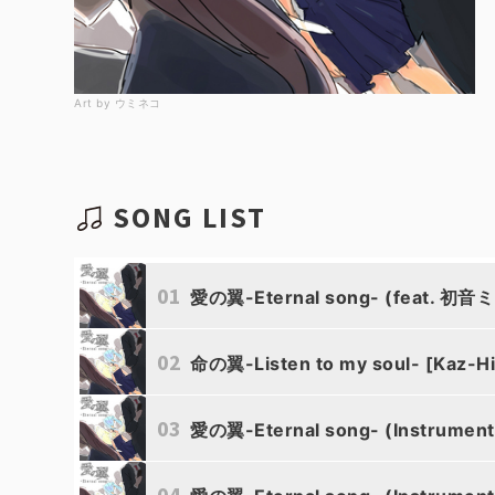
Art by ウミネコ
SONG LIST
01
愛の翼-Eternal song- (feat. 初音
02
命の翼-Listen to my soul- [Kaz-H
03
愛の翼-Eternal song- (Instrument
04