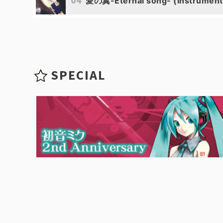
愛の翼-Eternal song- (Instrument
SPECIAL