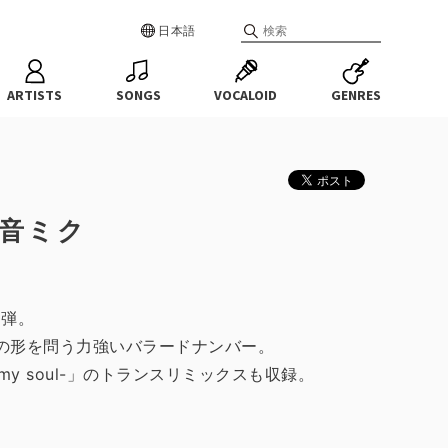
日本語
ARTISTS
SONGS
VOCALOID
GENRES
 初音ミク
2弾。
『愛』の形を問う力強いバラードナンバー。
o my soul-」のトランスリミックスも収録。