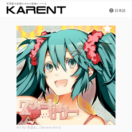
世界最大規模のボカロ楽曲レーベル
日本語
Art by 有坂あこ(Sevencolors)