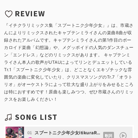
REVIEW
『イチクラリミックス集「スプートニク少年少女」』は、市蔵さ
んによりリミックスされたキャプテンミライさんの楽曲8曲が収
録されたアルバムです。キャプテンミライさんの第1作目のボー
カロイド楽曲「幻想論」や、メグッポイドの人気のダンスチュー
ン「エンドレス」などのリミックスがあります。 キャプテンミ
ライさん本人の歌声がUTAUによってリンとデュエットしている
Tr.1「スプートニク少年少女」は、どことなくエキゾチックな雰
囲気の楽曲に変化していたり、クリスマスソングのTr.7「オラト
リオ」がオーケストラによって壮大な盛り上がりをみせるところ
は特におすすめです！原曲も楽しみつつ、ぜひ市蔵さんのリミッ
クスをお楽しみください！
SONG LIST
01
スプートニク少年少女itikuraRemix (feat. 鏡音リン キャプミロイド)
歌詞