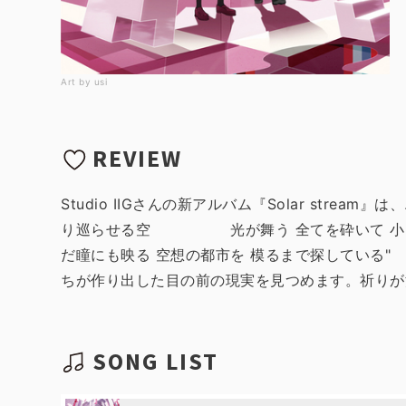
Art by usi
REVIEW
Studio IIGさんの新アルバム『Solar st
り巡らせる空 光が舞う 全てを砕いて 小さな祈
だ瞳にも映る 空想の都市を 模るまで探している"
ちが作り出した目の前の現実を見つめます。祈りが
SONG LIST