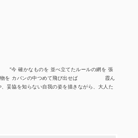
ド"。 "今 確かなものを 並べ立てたルールの網を 張
つ確かな物を カバンの中つめて飛び出せば 霞ん
心や、妥協を知らない自我の姿を描きながら、大人た