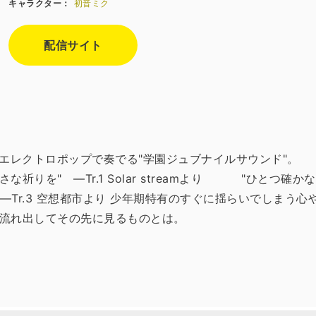
キャラクター：
初音ミク
配信サイト
ream』は、エレクトロポップで奏でる"学園ジュブナイルサウン
りを" ―Tr.1 Solar streamより "ひと
 ―Tr.3 空想都市より 少年期特有のすぐに揺らいでしまう
流れ出してその先に見るものとは。