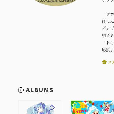
「セ
ひょ
ピア
初音
「ト
応援
ス
ALBUMS