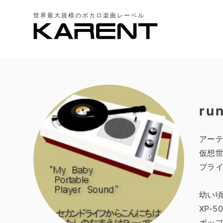
世界最大規模のボカロ楽曲レーベル
ru
アーテ
仮想
プライ
幼い
XP-
ポッ