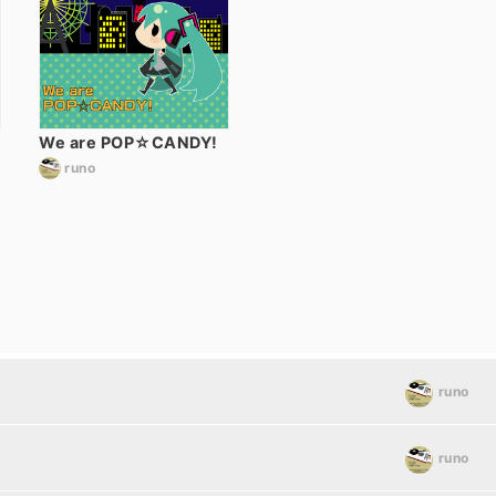
We are POP☆CANDY!
runo
runo
runo