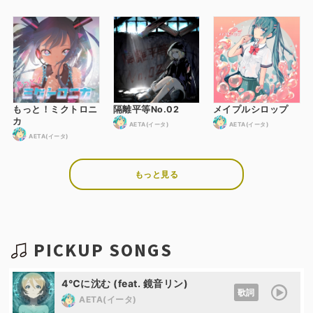
もっと！ミクトロニ
隔離平等No.02
メイプルシロップ
カ
AETA(イータ)
AETA(イータ)
AETA(イータ)
もっと見る
PICKUP SONGS
4℃に沈む (feat. 鏡音リン)
歌詞
AETA(イータ)