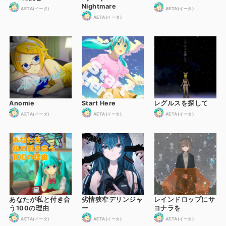
Nightmare
AETA(イータ)
AETA(イータ)
AETA(イータ)
Anomie
Start Here
レグルスを探して
AETA(イータ)
AETA(イータ)
AETA(イータ)
あなたが私と付き合
劣情狭窄デリンジャ
レインドロップにサ
う100の理由
ー
ヨナラを
AETA(イータ)
AETA(イータ)
AETA(イータ)