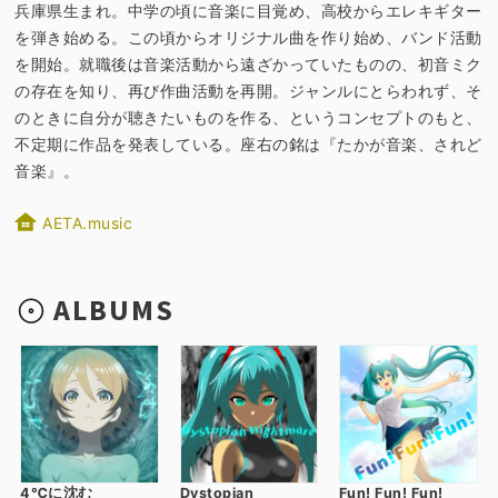
兵庫県生まれ。中学の頃に音楽に目覚め、高校からエレキギター
を弾き始める。この頃からオリジナル曲を作り始め、バンド活動
を開始。就職後は音楽活動から遠ざかっていたものの、初音ミク
の存在を知り、再び作曲活動を再開。ジャンルにとらわれず、そ
のときに自分が聴きたいものを作る、というコンセプトのもと、
不定期に作品を発表している。座右の銘は『たかが音楽、されど
音楽』。
AETA.music
ALBUMS
4℃に沈む
Dystopian
Fun! Fun! Fun!