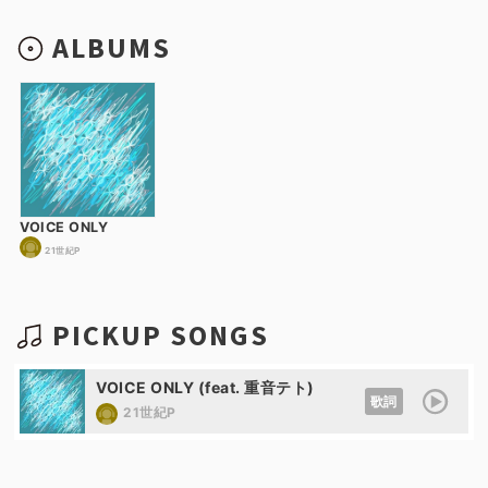
ALBUMS
VOICE ONLY
21世紀P
PICKUP SONGS
VOICE ONLY (feat. 重音テト)
歌詞
21世紀P