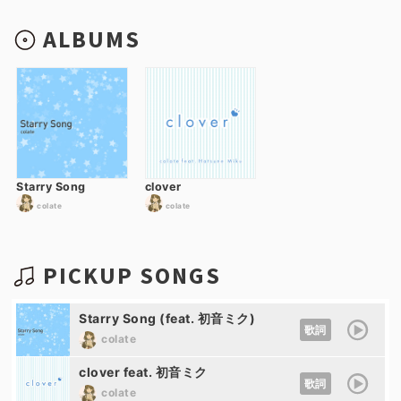
ALBUMS
Starry Song
clover
colate
colate
PICKUP SONGS
Starry Song (feat. 初音ミク)
歌詞
colate
clover feat. 初音ミク
歌詞
colate