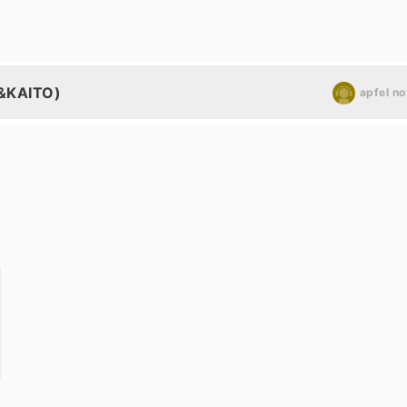
KAITO)
apfel no