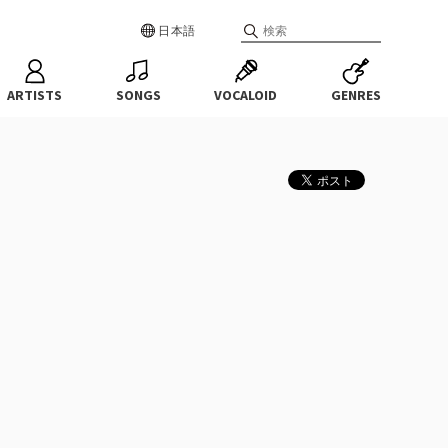
日本語
ARTISTS
SONGS
VOCALOID
GENRES