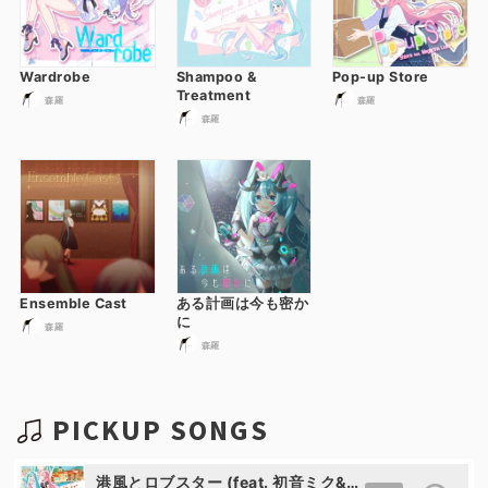
Wardrobe
Shampoo &
Pop-up Store
Treatment
森羅
森羅
森羅
Ensemble Cast
ある計画は今も密か
に
森羅
森羅
PICKUP SONGS
港風とロブスター (feat. 初音ミク&巡音ルカ)