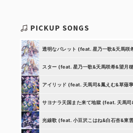
PICKUP SONGS
透明なパレット (feat. 星乃一歌&天馬
スター (feat. 星乃一歌&天馬咲希&望月
アイリッド (feat. 天馬司&鳳えむ&草
サヨナラ天国また来て地獄 (feat. 天
光線歌 (feat. 小豆沢こはね&白石杏&