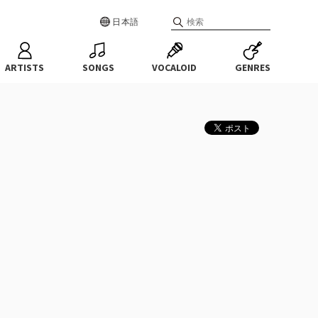
日本語
ARTISTS
SONGS
VOCALOID
GENRES