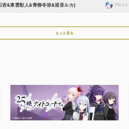
白石杏&東雲彰人&青柳冬弥&巡音ルカ)
プロジェ
もっと見る