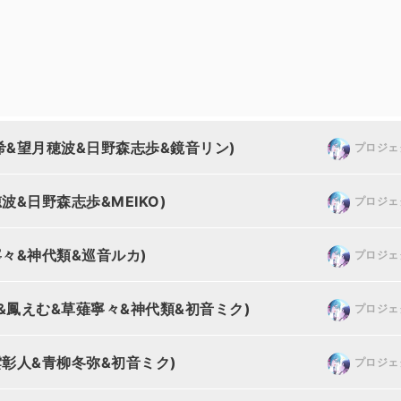
咲希&望月穂波&日野森志歩&鏡音リン)
プロジェ
穂波&日野森志歩&MEIKO)
プロジェ
薙寧々&神代類&巡音ルカ)
プロジェ
馬司&鳳えむ&草薙寧々&神代類&初音ミク)
プロジェ
東雲彰人&青柳冬弥&初音ミク)
プロジェ