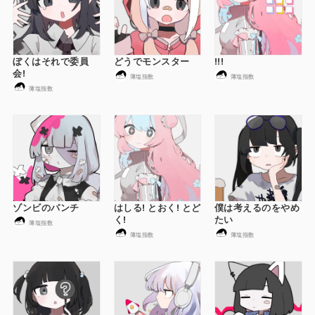
ぼくはそれで委員
どうでモンスター
!!!
会!
薄塩指数
薄塩指数
薄塩指数
ゾンビのパンチ
はしる! とおく! とど
僕は考えるのをやめ
く!
たい
薄塩指数
薄塩指数
薄塩指数