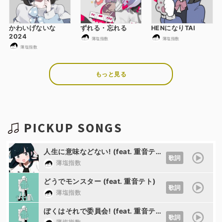
かわいげないな
ずれる・忘れる
HENになりTAI
2024
薄塩指数
薄塩指数
薄塩指数
もっと見る
PICKUP SONGS
人生に意味などない! (feat. 重音テト)
歌詞
薄塩指数
どうでモンスター (feat. 重音テト)
歌詞
薄塩指数
ぼくはそれで委員会! (feat. 重音テト)
歌詞