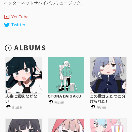
インターネットサバイバルミュージック。
YouTube
Twitter
ALBUMS
人生に意味などな
OTONA DAIGAKU
この世はふたつに分
い!
けられた!
薄塩指数
薄塩指数
薄塩指数