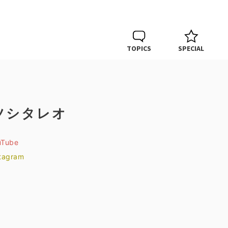
TOPICS
SPECIAL
ツシタレオ
uTube
stagram