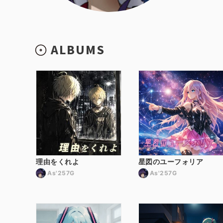
ALBUMS
理由をくれよ
星図のユーフォリア
As'257G
As'257G