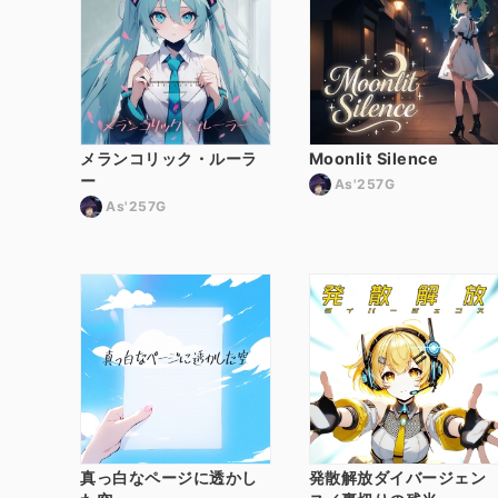
メランコリック・ルーラ
Moonlit Silence
ー
As'257G
As'257G
真っ白なページに透かし
発散解放ダイバージェン