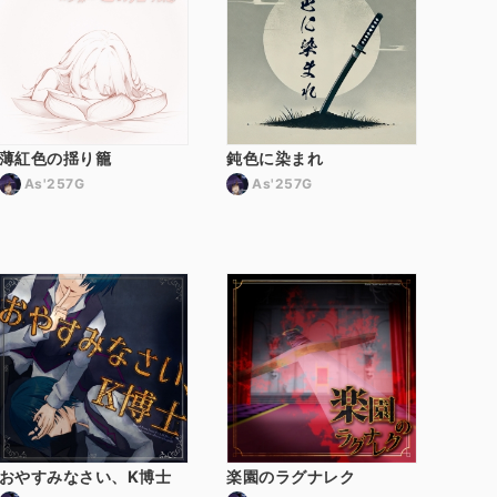
薄紅色の揺り籠
鈍色に染まれ
As'257G
As'257G
おやすみなさい、K博士
楽園のラグナレク