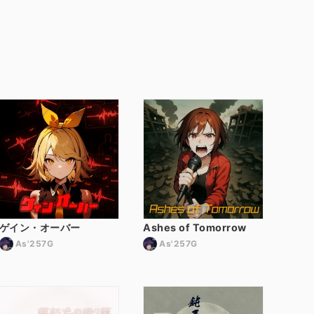
ゲイン・オーバー
Ashes of Tomorrow
As'257G
As'257G