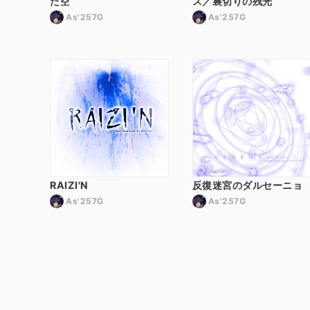
た空
ス／裏切りの残光
As'257G
As'257G
RAIZI'N
反復迷宮のダルセーニョ
As'257G
As'257G