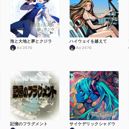
泡と大地と夢とクジラ
ハイウェイを越えて
As'257G
As'257G
記憶のフラグメント
サイケデリックシャドウ