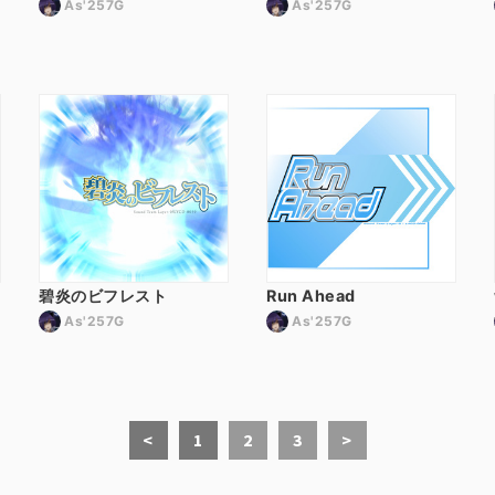
As'257G
As'257G
碧炎のビフレスト
Run Ahead
As'257G
As'257G
<
1
2
3
>