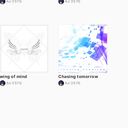
As'257G
As'257G
wing of mind
Chasing tomorrow
As'257G
As'257G