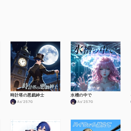
時計塔の悪戯紳士
水槽の中で
As'257G
As'257G