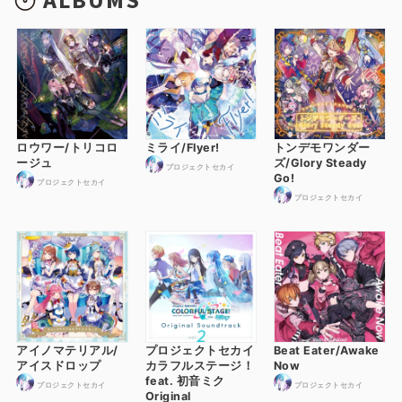
ロウワー/トリコロ
ミライ/Flyer!
トンデモワンダー
ージュ
ズ/Glory Steady
プロジェクトセカイ
Go!
プロジェクトセカイ
プロジェクトセカイ
アイノマテリアル/
プロジェクトセカイ
Beat Eater/Awake
アイスドロップ
カラフルステージ！
Now
feat. 初音ミク
プロジェクトセカイ
プロジェクトセカイ
Original