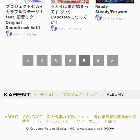
プロジェクトセカイ
セカイはまだ始まっ
Ready
カラフルステージ！
てすらいな
Steady/Forward
feat. 初音ミク
い/potatoになって
プロジェクトセカイ
Original
いく
Soundtrack Vol.1
プロジェクトセカイ
プロジェクトセカイ
<
2
3
4
5
6
>
ARTIST
プロジェクトセカイ
ALBUMS
ABOUT
CONTACT
個人情報の保護について
著作権等管理事業者許諾
番号
バーチャルシンガー・ソフトウェア
piapro
｜
© Crypton Future Media, INC. www.piapro.net