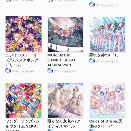
プロジェクトセカイ
プロジェクトセカイ
プロジェクトセカイ
ニジイロストーリー
MORE MORE
霽れを待つ/「1」
ズ/ワンスアポンア
JUMP！ SEKAI
プロジェクトセカイ
ドリーム
ALBUM Vol.1
プロジェクトセカイ
プロジェクトセカイ
ワンダーランズ×シ
限りなく灰色へ/ア
Color of Drops/天
ョウタイム SEKAI
イディスマイル
使のクローバー