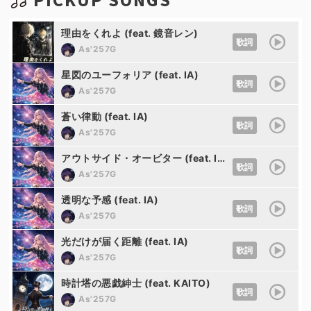
理由をくれよ (feat. 鏡音レン)
歌詞
As'257G
星図のユーフォリア (feat. IA)
歌詞
As'257G
蒼い律動 (feat. IA)
歌詞
As'257G
アウトサイド・オービター (feat. IA)
歌詞
As'257G
透明な予感 (feat. IA)
歌詞
As'257G
光だけが届く距離 (feat. IA)
歌詞
As'257G
時計塔の悪戯紳士 (feat. KAITO)
歌詞
As'257G