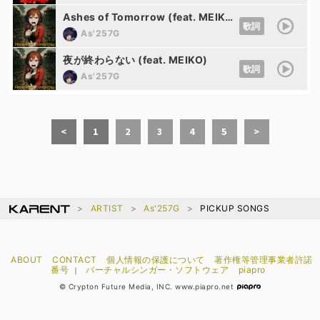
Ashes of Tomorrow (feat. MEIKO)
歌詞
As'257G
夜が終わらない (feat. MEIKO)
歌詞
As'257G
<
1
2
3
4
5
>
ARTIST
As'257G
PICKUP SONGS
ABOUT
CONTACT
個人情報の保護について
著作権等管理事業者許諾
番号
バーチャルシンガー・ソフトウェア
piapro
｜
© Crypton Future Media, INC. www.piapro.net