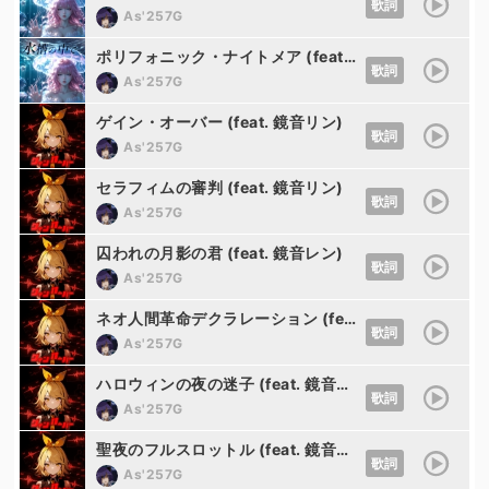
歌詞
As'257G
ポリフォニック・ナイトメア (feat. 巡音ルカ)
歌詞
As'257G
ゲイン・オーバー (feat. 鏡音リン)
歌詞
As'257G
セラフィムの審判 (feat. 鏡音リン)
歌詞
As'257G
囚われの月影の君 (feat. 鏡音レン)
歌詞
As'257G
ネオ人間革命デクラレーション (feat. 鏡音レン)
歌詞
As'257G
ハロウィンの夜の迷子 (feat. 鏡音リン)
歌詞
As'257G
聖夜のフルスロットル (feat. 鏡音レン)
歌詞
As'257G