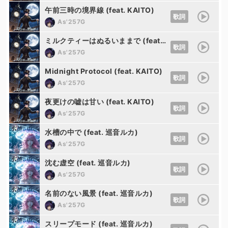
午前三時の境界線 (feat. KAITO)
歌詞
As'257G
ミルクティーはぬるいままで (feat. KAITO)
歌詞
As'257G
Midnight Protocol (feat. KAITO)
歌詞
As'257G
夜更けの嘘は甘い (feat. KAITO)
歌詞
As'257G
水槽の中で (feat. 巡音ルカ)
歌詞
As'257G
沈む虚空 (feat. 巡音ルカ)
歌詞
As'257G
名前のない風景 (feat. 巡音ルカ)
歌詞
As'257G
スリープモード (feat. 巡音ルカ)