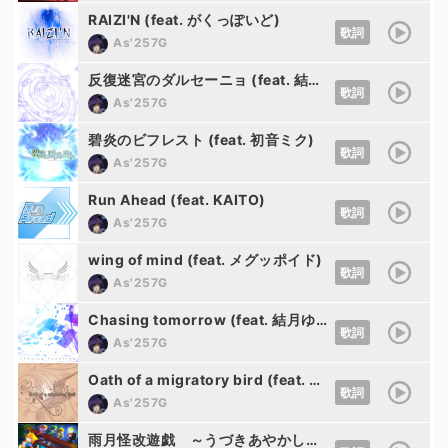
RAIZI'N (feat. がくっぽいど)
歌詞
As'257G
反復迷宮のダルセーニョ (feat. 結月ゆかり)
歌詞
As'257G
碧炎のビフレスト (feat. 初音ミク)
歌詞
As'257G
Run Ahead (feat. KAITO)
歌詞
As'257G
wing of mind (feat. メグッポイド)
歌詞
As'257G
Chasing tomorrow (feat. 結月ゆかり)
歌詞
As'257G
Oath of a migratory bird (feat. 巡音ルカ)
歌詞
As'257G
雨月怪改遊戯 ～うづきあやかしあらためゆうぎ～ (feat. KAITO&がくっぽいど&鏡音レン)