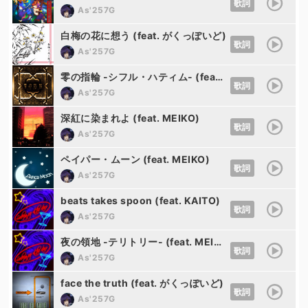
歌詞
As'257G
白梅の花に想う (feat. がくっぽいど)
歌詞
As'257G
零の指輪 -シフル・ハティム- (feat. KAITO)
歌詞
As'257G
深紅に染まれよ (feat. MEIKO)
歌詞
As'257G
ペイパー・ムーン (feat. MEIKO)
歌詞
As'257G
beats takes spoon (feat. KAITO)
歌詞
As'257G
夜の領地 -テリトリー- (feat. MEIKO)
歌詞
As'257G
face the truth (feat. がくっぽいど)
歌詞
As'257G