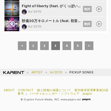
Fight of liberty (feat. がくっぽいど)
歌詞
As'257G
秒速30万キロメートル (feat. 初音ミク)
歌詞
As'257G
<
1
2
3
4
5
>
ARTIST
As'257G
PICKUP SONGS
ABOUT
CONTACT
個人情報の保護について
著作権等管理事業者許諾
番号
バーチャルシンガー・ソフトウェア
piapro
｜
© Crypton Future Media, INC. www.piapro.net