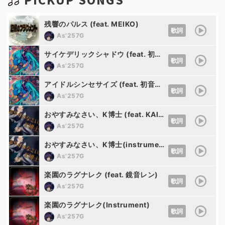
残響のパルス (feat. MEIKO)
歌詞
As'257G
サイケデリックシャドウ (feat. 初音ミク)
歌詞
As'257G
アイドルシンセサイズ (feat. 初音ミク)
歌詞
As'257G
おやすみなさい、K博士 (feat. KAITO)
歌詞
As'257G
おやすみなさい、K博士(instrumental)
歌詞
As'257G
楽園のラグナレク (feat. 鏡音レン)
歌詞
As'257G
楽園のラグナレク(Instrument)
歌詞
As'257G