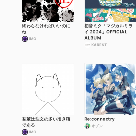
終わらなければいいのに
初音ミク「マジカルミラ
ね
イ 2024」OFFICIAL
ALBUM
IMO
KARENT
吾輩は注文の多い招き猫
Re:connectry
である
オゾン
IMO