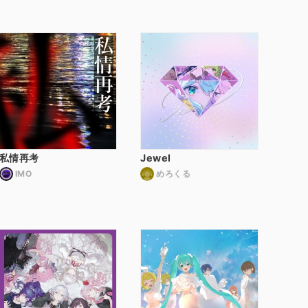
私情再考
Jewel
IMO
めろくる