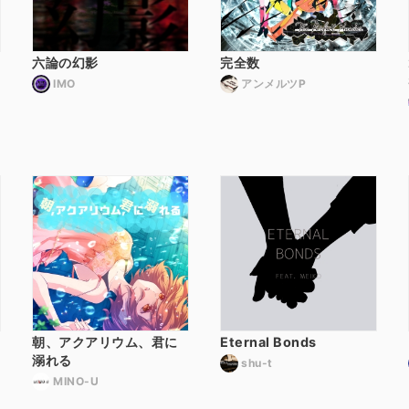
六論の幻影
完全数
IMO
アンメルツP
朝、アクアリウム、君に
Eternal Bonds
溺れる
shu-t
MINO-U