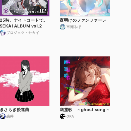
25時、ナイトコードで。
夜明けのファンファーレ
SEKAI ALBUM vol.2
市瀬るぽ
プロジェクトセカイ
きさらぎ後進曲
幽霊歌 ～ghost song～
惑井
OPA