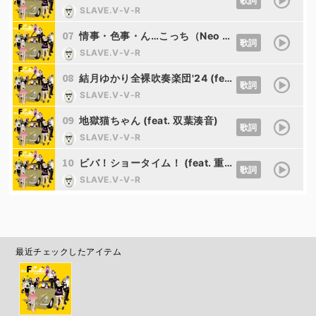
歌詞
SLAVE.V-V-R
07
情事・色事・ん…こっち（Neo adult style） (feat. GUMI)
歌詞
SLAVE.V-V-R
08
結月ゆかり全裸吹奏楽団'24 (feat. 結月ゆかり)
歌詞
SLAVE.V-V-R
09
地獄猫ちゃん (feat. 双葉湊音)
歌詞
SLAVE.V-V-R
10
ビバ！ショータイム！ (feat. 重音テト&音街ウナ&弦巻マキ)
歌詞
SLAVE.V-V-R
最近チェックしたアイテム