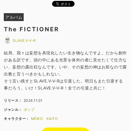
アルバム
The FICTIONER
SLAVE.V-V-R
結局、我々は妄想を具現化したい生き物なんですよ。だから創作
がある訳です。頭の中にある光景を体外の者に見せたくて仕方な
い、妄想の露出狂なんです。いや、その妄想の神はお前なので露
出教と言うべきかもしれない。
そう言い残すとSLAVE.V-V-Rは引退した。明日もまた引退する
事だろう。いけ！SLAVE.V-V-R！全ての引退と共に！
リリース：
2024.11.01
ジャンル：
ポップ
キャラクター：
MEIKO
KAITO