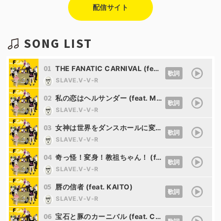
配信サイト
SONG LIST
01
THE FANATIC CARNIVAL (feat. 羽累)
歌詞
SLAVE.V-V-R
02
私の恋はヘルサンダー (feat. MEIKO)
歌詞
SLAVE.V-V-R
03
女神は世界をダンスホールに変えやがる (feat. 夢ノ結唱 POPY&夢ノ結唱 ROSE)
歌詞
SLAVE.V-V-R
04
奇っ怪！変身！教祖ちゃん！ (feat. 星界)
歌詞
SLAVE.V-V-R
05
唇の信者 (feat. KAITO)
歌詞
SLAVE.V-V-R
06
宝石と豚のカーニバル (feat. Ci flower)