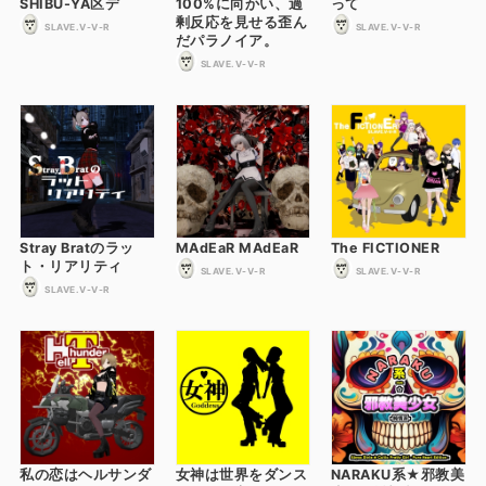
SHIBU-YA区デ
100%に向かい、過
って
剰反応を見せる歪ん
SLAVE.V-V-R
SLAVE.V-V-R
だパラノイア。
SLAVE.V-V-R
Stray Bratのラッ
MAdEaR MAdEaR
The FICTIONER
ト・リアリティ
SLAVE.V-V-R
SLAVE.V-V-R
SLAVE.V-V-R
私の恋はヘルサンダ
女神は世界をダンス
NARAKU系★邪教美