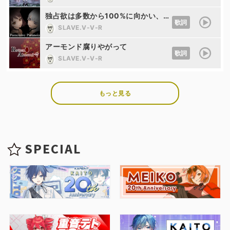
独占欲は多数から100%に向かい、過剰反応を見せる歪んだパラノイア。 (feat. 夢ノ結唱 ROSE&夢ノ結唱 POPY)
歌詞
SLAVE.V-V-R
アーモンド腐りやがって
歌詞
SLAVE.V-V-R
もっと見る
SPECIAL