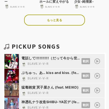
ー
ホールに変えやがる
少女-純情派-
SLAVE.V-V-R
SLAVE.V-V-R
SLAVE.V-V-R
もっと見る
PICKUP SONGS
電話して!!!!!!!!!!（だって今から世界が終わるので） (feat. 初音ミク)
歌詞
SLAVE.V-V-R
ぶちゅっ。あ… kiss and kiss. (feat. KAITO,初音ミク&巡音ルカ)
歌詞
SLAVE.V-V-R
猛毒雑貨 冥子屋さん (feat. MEIKO)
歌詞
SLAVE.V-V-R
神憑礼ナラ改造SHIBU-YA区デ (feat. LeuR)
歌詞
SLAVE.V-V-R