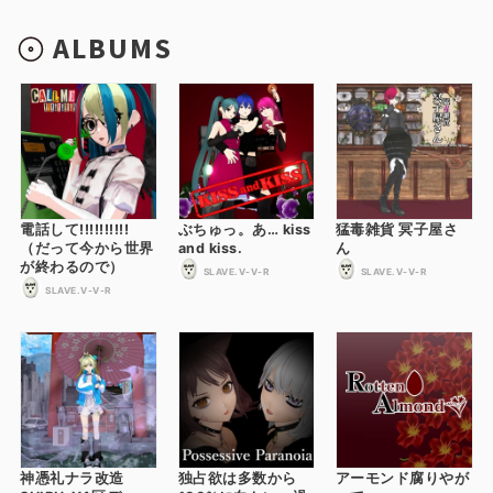
ALBUMS
電話して!!!!!!!!!!
ぶちゅっ。あ… kiss
猛毒雑貨 冥子屋さ
（だって今から世界
and kiss.
ん
が終わるので）
SLAVE.V-V-R
SLAVE.V-V-R
SLAVE.V-V-R
神憑礼ナラ改造
独占欲は多数から
アーモンド腐りやが