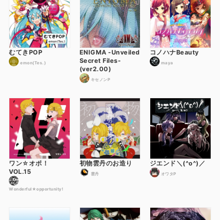
むてきPOP
ENIGMA -Unveiled
コノハナBeauty
Secret Files-
emon(Tes.)
maya
(ver2.00)
キセノンP
ワン☆オポ！
初物雲丹のお造り
ジエンド＼(^o^)／
VOL.15
雲丹
オワタP
Wonderful★opportunity!