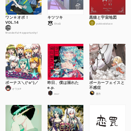
ワン☆オポ！
キツツキ
黒猫と宇宙地図
VOL.14
OtuQ
yukkedoluce
Wonderful★opportunity!
ボーナス＼(^o^)／
昨日、僕は溺れた
ポーカーフェイスと
e.p.
不感症
オワタP
msr
雲丹