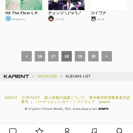
Hit The Floor L.P.
チェンジ＼(^o^)／
コイワナ
Stripeless
オワタP
OtuQ
<
16
17
18
19
20
>
VOCALOID
ALBUMS LIST
ABOUT
CONTACT
個人情報の保護について
著作権等管理事業者許諾
番号
バーチャルシンガー・ソフトウェア
piapro
｜
© Crypton Future Media, INC. www.piapro.net