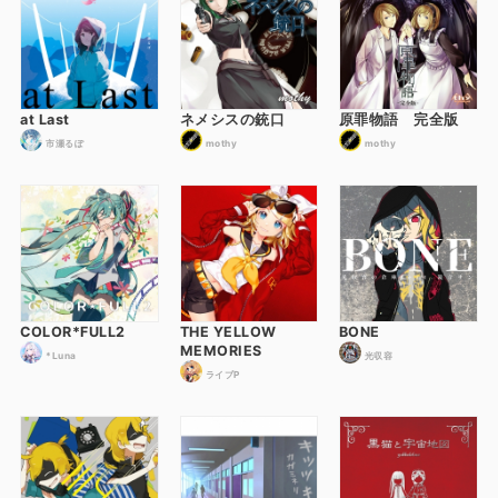
at Last
ネメシスの銃口
原罪物語 完全版
市瀬るぽ
mothy
mothy
COLOR*FULL2
THE YELLOW
BONE
MEMORIES
*Luna
光収容
ライブP