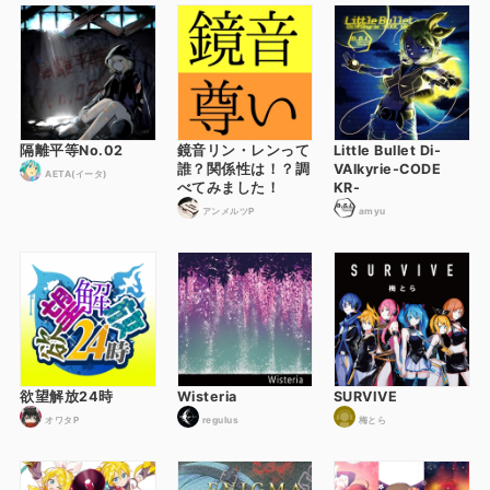
隔離平等No.02
鏡音リン・レンって
Little Bullet Di-
誰？関係性は！？調
VAlkyrie-CODE
AETA(イータ)
べてみました！
KR-
アンメルツP
amyu
欲望解放24時
Wisteria
SURVIVE
オワタP
regulus
梅とら