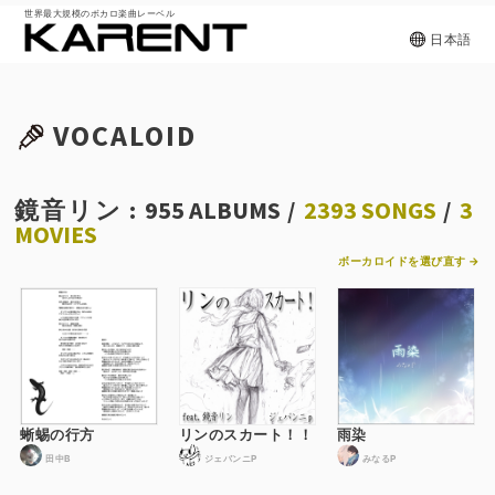
世界最大規模のボカロ楽曲レーベル
日本語
VOCALOID
鏡音リン :
955 ALBUMS
/
2393 SONGS
/
3
MOVIES
ボーカロイドを選び直す →
蜥蜴の行方
リンのスカート！！
雨染
田中B
ジェバンニP
みなるP