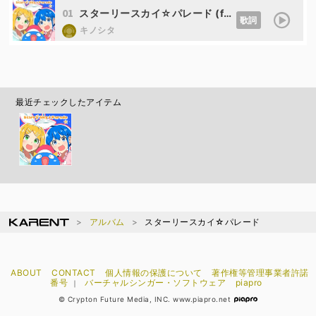
01
スターリースカイ☆パレード (feat. 音街ウナ&鏡音リン)
歌詞
キノシタ
最近チェックしたアイテム
アルバム
スターリースカイ☆パレード
ABOUT
CONTACT
個人情報の保護について
著作権等管理事業者許諾
番号
バーチャルシンガー・ソフトウェア
piapro
｜
© Crypton Future Media, INC. www.piapro.net