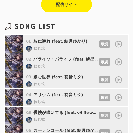
配信サイト
SONG LIST
01
灰に潜れ (feat. 結月ゆかり)
歌詞
ねじ式
02
パライソ・パライソ (feat. 紲星あかり)
歌詞
ねじ式
03
滲む世界 (feat. 初音ミク)
歌詞
ねじ式
04
アリウム (feat. 初音ミク)
歌詞
ねじ式
05
髑髏が咲いてる (feat. v4 flower)
歌詞
ねじ式
06
カーテンコール (feat. 結月ゆかり)