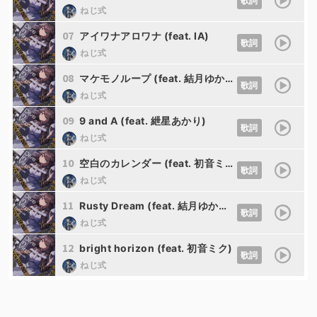
歌詞
ねじ式
07
アイワナアロワナ (feat. IA)
歌詞
ねじ式
08
マケモノループ (feat. 結月ゆかり)
歌詞
ねじ式
09
9 and A (feat. 紲星あかり)
歌詞
ねじ式
10
空白のカレンダー (feat. 初音ミク)
歌詞
ねじ式
11
Rusty Dream (feat. 結月ゆかり)
歌詞
ねじ式
12
bright horizon (feat. 初音ミク)
歌詞
ねじ式