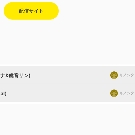
配信サイト
ウナ&鏡音リン)
キノシタ
al)
キノシタ