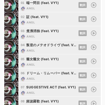
01
端一問目 (feat. VY1)
歌詞
ANGL
02
証 (feat. VY1)
歌詞
ANGL
03
煮沸消独 (feat. VY1)
歌詞
ANGL
04
叛逆のメテオドライヴ (feat. VY1)
歌詞
ANGL
05
籠女籠女 (feat. VY1)
歌詞
ANGL
06
ドリーム・リムーバー (feat. VY1)
歌詞
ANGL
07
SUGGESTIVE ACT (feat. VY1)
歌詞
ANGL
08
頻波羅歌 (feat. VY1)
歌詞