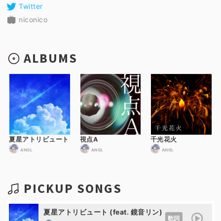
Twitter
niconico
ALBUMS
夏星アトリビュート
視点A
千光花火
ANGL
ANGL
ANGL
PICKUP SONGS
夏星アトリビュート (feat. 鏡音リン)
歌詞