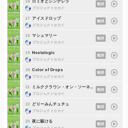
16
ロミオとシンデレラ
歌詞
プロジェクトセカイ
17
アイスドロップ
歌詞
プロジェクトセカイ
18
マシュマリー
歌詞
プロジェクトセカイ
19
Nostalogic
歌詞
プロジェクトセカイ
20
Color of Drops
歌詞
プロジェクトセカイ
21
ミルククラウン・オン・ソーネチカ
歌詞
プロジェクトセカイ
22
どりーみんチュチュ
歌詞
プロジェクトセカイ
23
夜に駆ける
歌詞
プロジェクトセカイ