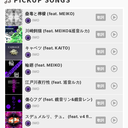
蠱毒と檸檬 (feat. MEIKO)
歌詞
IMO
川崎飼猫 (feat. MEIKO&巡音ルカ)
歌詞
IMO
キャベツ (feat. KAITO)
歌詞
IMO
輪廻 (feat. MEIKO)
歌詞
IMO
江戸川夜行性 (feat. 巡音ルカ)
歌詞
IMO
傷心フグ (feat. 鏡音リン&鏡音レン)
歌詞
IMO
スデュメルリ、テュ。 (feat. v4 flower)
歌詞
IMO