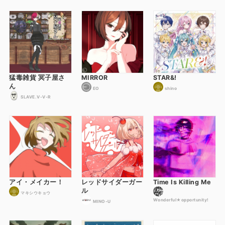
猛毒雑貨 冥子屋さ
MIRROR
STAR&!
ん
EO
shino
SLAVE.V-V-R
アイ・メイカー！
レッドサイダーガー
Time Is Killing Me
ル
マキシウキョウ
Wonderful★opportunity!
MINO-U