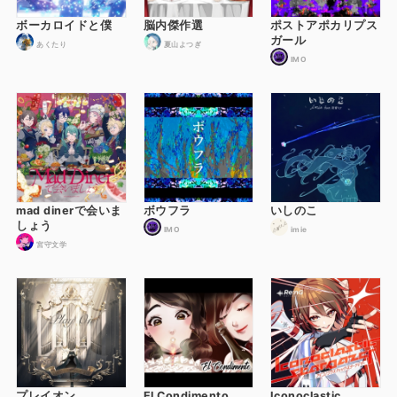
ボーカロイドと僕
脳内傑作選
ポストアポカリプス
ガール
あくたり
夏山よつぎ
IMO
mad dinerで会いま
ボウフラ
いしのこ
しょう
IMO
imie
宮守文学
プレイオン
El Condimento
Iconoclastic