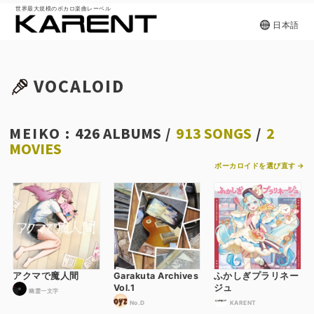
世界最大規模のボカロ楽曲レーベル
日本語
VOCALOID
MEIKO :
426 ALBUMS
/
913 SONGS
/
2
MOVIES
ボーカロイドを選び直す →
アクマで魔人間
Garakuta Archives
ふかしぎプラリネー
Vol.1
ジュ
幽霊一文字
No.D
KARENT