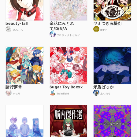
beauty-fall
余花にみとれ
ヤミつき赤提灯
て/D/N/A
やみくろ
暖炉P
プロジェクトセカイ
諸行夢常
Sugar Toy Boxxx
矛盾ばっか
ぐちり
Twinfield
あくたり