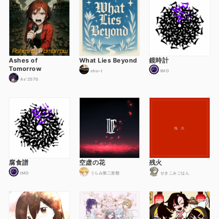
Ashes of
What Lies Beyond
鏡時計
Tomorrow
shu-t
IMO
As'257G
腐食譜
空虚の花
残火
IMO
うらみ第二形態
せきこみごはん