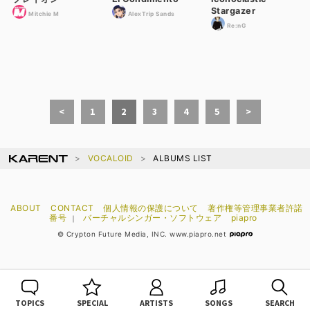
Stargazer
Mitchie M
AlexTrip Sands
Re:nG
<
1
2
3
4
5
>
VOCALOID
ALBUMS LIST
ABOUT
CONTACT
個人情報の保護について
著作権等管理事業者許諾
番号
バーチャルシンガー・ソフトウェア
piapro
｜
© Crypton Future Media, INC. www.piapro.net
TOPICS
SPECIAL
ARTISTS
SONGS
SEARCH