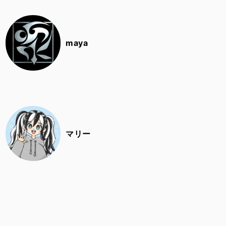
maya
マリー