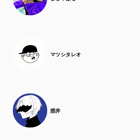
マツシタレオ
惑井