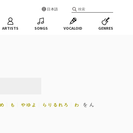
日本語
ARTISTS
SONGS
VOCALOID
GENRES
を ん
め
も
や ゆ よ
ら り る れ ろ
わ