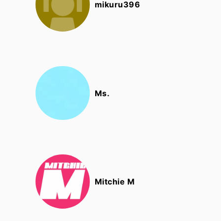
mikuru396
Ms.
Mitchie M