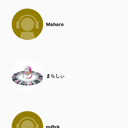
Maharo
まらしぃ
m@rk