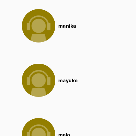
manika
mayuko
malo