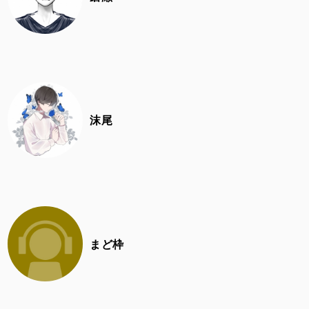
沫尾
まど枠