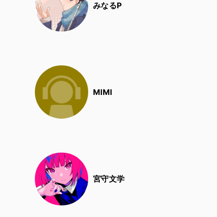
みなるP
MIMI
宮守文学