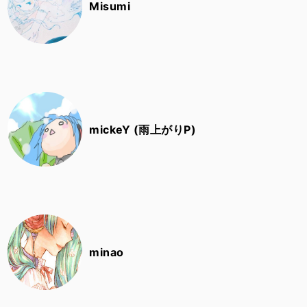
Misumi
mickeY (雨上がりP)
minao