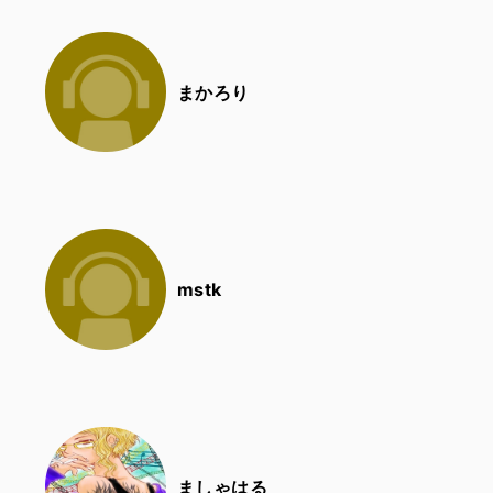
まかろり
mstk
ましゃはる