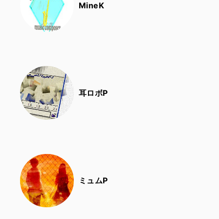
MineK
耳ロボP
ミュムP