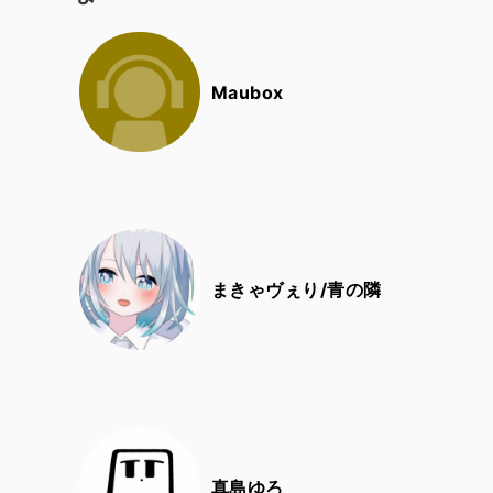
Maubox
まきゃヴぇり/青の隣
真島ゆろ