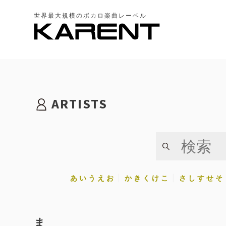
世界最大規模のボカロ楽曲レーベル
ARTISTS
あ い う え お
か き く け こ
さ し す せ そ
ま