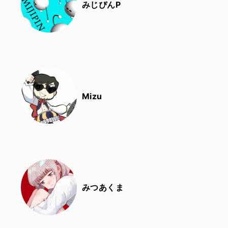
みじぴんP
Mizu
みつあくま