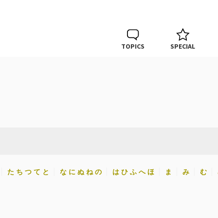
TOPICS
SPECIAL
た ち つ て と
な に ぬ ね の
は ひ ふ へ ほ
ま
み
む