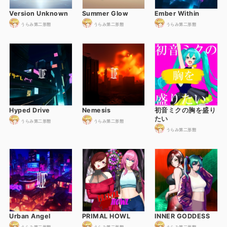
Version Unknown
Summer Glow
Ember Within
うらみ第二形態
うらみ第二形態
うらみ第二形態
Hyped Drive
Nemesis
初音ミクの胸を盛り
たい
うらみ第二形態
うらみ第二形態
うらみ第二形態
Urban Angel
PRIMAL HOWL
INNER GODDESS