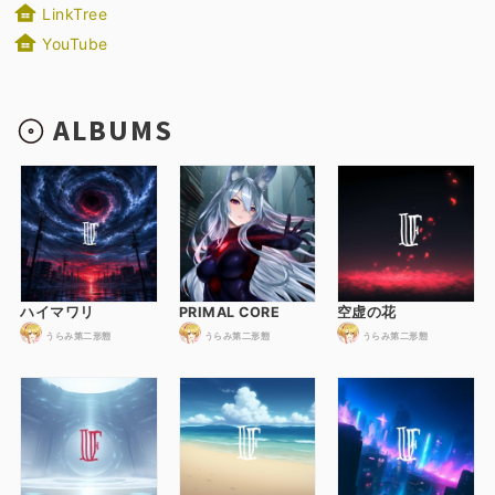
LinkTree
YouTube
ALBUMS
ハイマワリ
PRIMAL CORE
空虚の花
うらみ第二形態
うらみ第二形態
うらみ第二形態