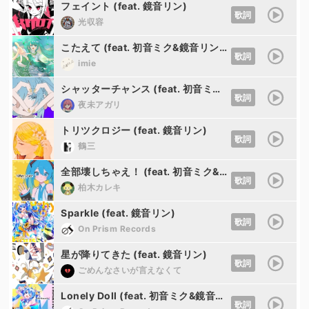
フェイント (feat. 鏡音リン)
歌詞
光収容
こたえて (feat. 初音ミク&鏡音リン&鏡音レン&巡音ルカ&MEIKO&KAITO)
歌詞
imie
シャッターチャンス (feat. 初音ミク&鏡音リン)
歌詞
夜未アガリ
トリツクロジー (feat. 鏡音リン)
歌詞
鶴三
全部壊しちゃえ！ (feat. 初音ミク&鏡音リン)
歌詞
柏木カレキ
Sparkle (feat. 鏡音リン)
歌詞
On Prism Records
星が降りてきた (feat. 鏡音リン)
歌詞
ごめんなさいが言えなくて
Lonely Doll (feat. 初音ミク&鏡音リン)
歌詞