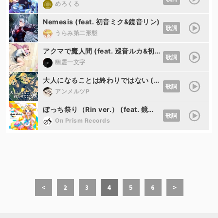
めろくる
Nemesis (feat. 初音ミク&鏡音リン)
歌詞
うらみ第二形態
アクマで魔人間 (feat. 巡音ルカ&初音ミク&MEIKO&鏡音リン&鏡音レン&KAITO)
歌詞
幽霊一文字
大人になることは終わりではない (feat. 鏡音リン&鏡音レン)
歌詞
アンメルツP
ぼっち祭り（Rin ver.） (feat. 鏡音リン)
歌詞
On Prism Records
<
2
3
4
5
6
>