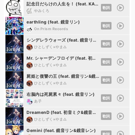
記念日だらけの人生を！ (feat. KAITO&MEIKO&初音ミク&鏡音リン&鏡音レン&巡音ルカ)
歌詞
やみくろ
earthling (feat. 鏡音リン)
歌詞
On Prism Records
シンデレラウォーズ (feat. 鏡音リン&初音ミク)
歌詞
ひとしずく×やま△
Mr. シャーデンフロイデ (feat. 初音ミク&鏡音リン&鏡音レン&巡音ルカ&MEIKO&KAITO&がくっぽいど&メグッポイド)
歌詞
ひとしずく×やま△
屍姫と復讐の王 (feat. 鏡音リン&鏡音レン)
歌詞
ひとしずく×やま△
右脳内は死屍累々 (feat. 鏡音リン)
歌詞
あ子
DreamenD (feat. 初音ミク&鏡音リン&鏡音レン&巡音ルカ&MEIKO&KAITO)
歌詞
ひとしずく×やま△
Gemini (feat. 鏡音リン&鏡音レン)
歌詞