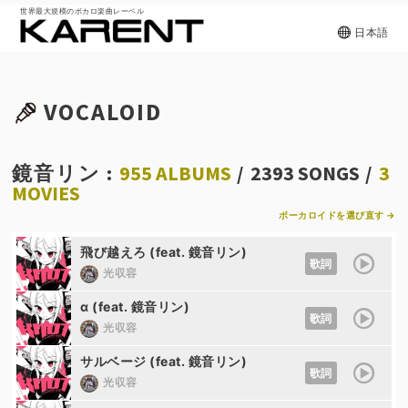
世界最大規模のボカロ楽曲レーベル
日本語
VOCALOID
鏡音リン :
955 ALBUMS
/
2393 SONGS
/
3
MOVIES
ボーカロイドを選び直す →
飛び越えろ (feat. 鏡音リン)
歌詞
光収容
α (feat. 鏡音リン)
歌詞
光収容
サルベージ (feat. 鏡音リン)
歌詞
光収容